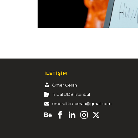
İLETİŞİM
Ömer Ceran
Tribal DDB Istanbul
omeralttireceran@gmail.com