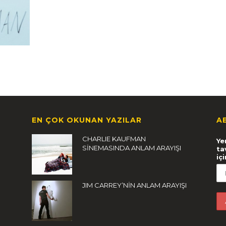
EN ÇOK OKUNAN YAZILAR
A
CHARLIE KAUFMAN
Ye
SİNEMASINDA ANLAM ARAYIŞI
ta
iç
JIM CARREY’NİN ANLAM ARAYIŞI