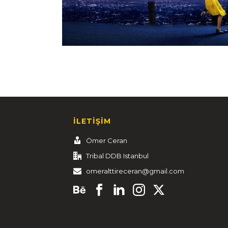
İLETİŞİM
Ömer Ceran
Tribal DDB Istanbul
omeralttireceran@gmail.com