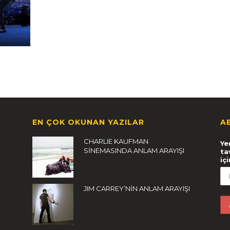
EN ÇOK OKUNAN YAZILAR
A
CHARLIE KAUFMAN
Ye
SİNEMASINDA ANLAM ARAYIŞI
ta
iç
JIM CARREY’NİN ANLAM ARAYIŞI