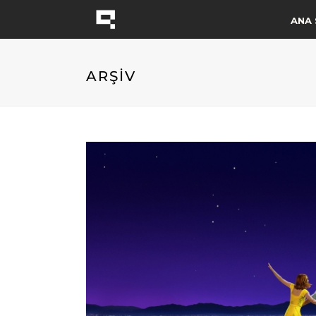
ANA 
ARŞİV