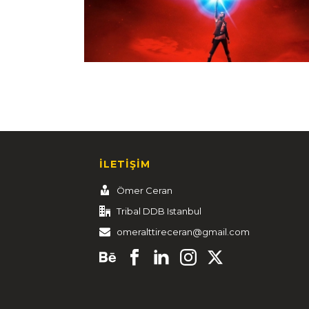
İLETİŞİM
Ömer Ceran
Tribal DDB Istanbul
omeralttireceran@gmail.com