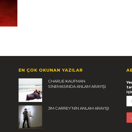
EN ÇOK OKUNAN YAZILAR
A
CHARLIE KAUFMAN
Ye
SİNEMASINDA ANLAM ARAYIŞI
ta
iç
JIM CARREY’NİN ANLAM ARAYIŞI