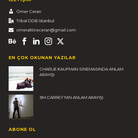
Ömer Ceran
Tribal DDB Istanbul
omeralttireceran@gmail.com
EN ÇOK OKUNAN YAZILAR
CHARLIE KAUFMAN SİNEMASINDA ANLAM
ARAYIŞI
JIM CARREY’NİN ANLAM ARAYIŞI
ABONE OL