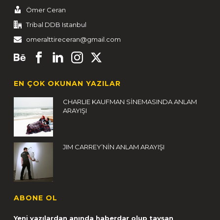
Ömer Ceran
Tribal DDB Istanbul
omeralttireceran@gmail.com
EN ÇOK OKUNAN YAZILAR
CHARLIE KAUFMAN SİNEMASINDA ANLAM
ARAYIŞI
JIM CARREY’NİN ANLAM ARAYIŞI
ABONE OL
Yeni yazılardan anında haberdar olup tavşan