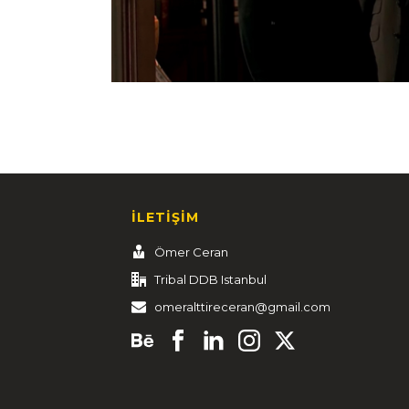
İLETİŞİM
Ömer Ceran
Tribal DDB Istanbul
omeralttireceran@gmail.com