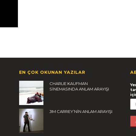
EN ÇOK OKUNAN YAZILAR
A
CHARLIE KAUFMAN
Ye
SİNEMASINDA ANLAM ARAYIŞI
ta
iç
JIM CARREY’NİN ANLAM ARAYIŞI