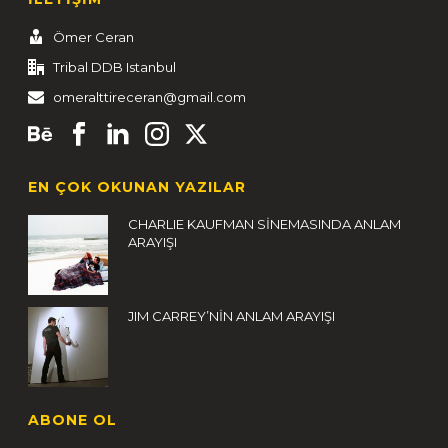
Ömer Ceran
Tribal DDB Istanbul
omeralttireceran@gmail.com
EN ÇOK OKUNAN YAZILAR
CHARLIE KAUFMAN SİNEMASINDA ANLAM
ARAYIŞI
JIM CARREY’NİN ANLAM ARAYIŞI
ABONE OL