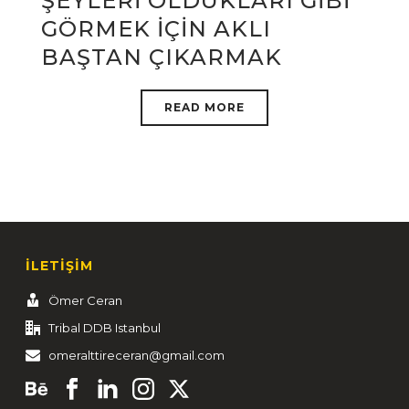
ŞEYLERİ OLDUKLARI GİBİ
GÖRMEK İÇİN AKLI
BAŞTAN ÇIKARMAK
READ MORE
İLETİŞİM
Ömer Ceran
Tribal DDB Istanbul
omeralttireceran@gmail.com