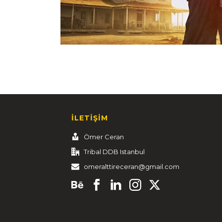
İLETİŞİM
Ömer Ceran
Tribal DDB Istanbul
omeralttireceran@gmail.com