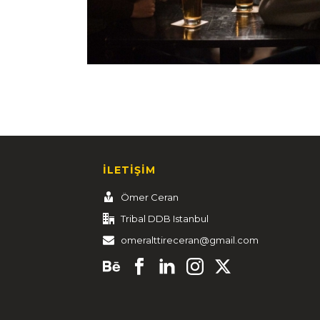
İLETİŞİM
Ömer Ceran
Tribal DDB Istanbul
omeralttireceran@gmail.com