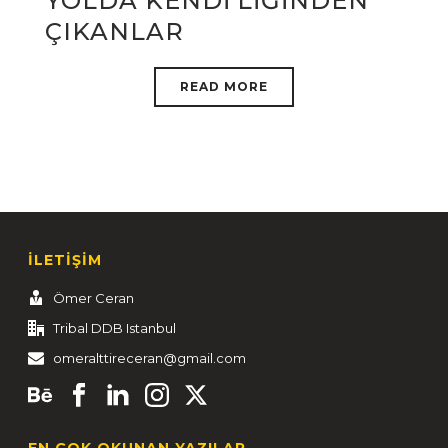
YOLDA KENDİ’LİĞİNDEN
ÇIKANLAR
READ MORE
İLETİŞİM
Ömer Ceran
Tribal DDB Istanbul
omeralttireceran@gmail.com
EN ÇOK OKUNAN YAZILAR