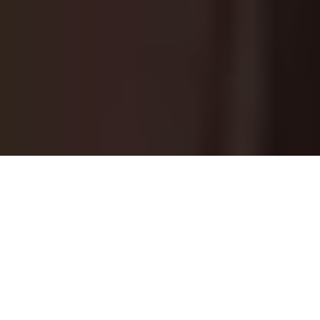
25 Aralık Çarşamba günü, uzun süredir
beklediğim bir filmin özel gösterimi vardı.
Bedenimi Kaybettim filminin. Biletler
hafta sonu satışa çıkınca hemen almak
istedim. Film, sadece iki sinemada
gösteriliyordu:
Kadıköy Sineması ve