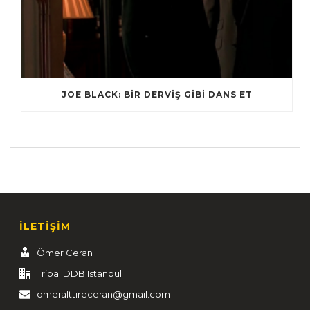
JOE BLACK: BIR DERVIŞ GIBI DANS ET
İLETİŞİM
Ömer Ceran
Tribal DDB Istanbul
omeralttireceran@gmail.com