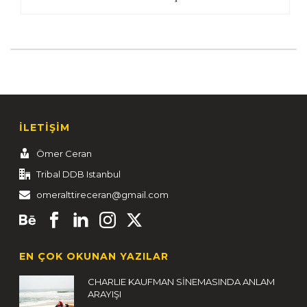
İLETİŞİM
Ömer Ceran
Tribal DDB Istanbul
omeralttireceran@gmail.com
EN ÇOK OKUNAN YAZILAR
CHARLIE KAUFMAN SİNEMASINDA ANLAM
ARAYIŞI