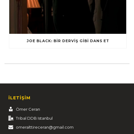
JOE BLACK: BIR DERVIŞ GIBI DANS ET
İLETİŞİM
Ömer Ceran
Tribal DDB Istanbul
omeralttireceran@gmail.com